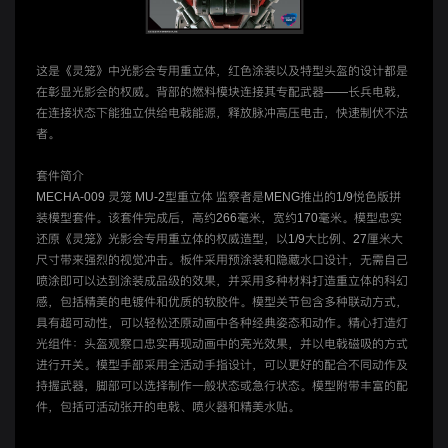
这是《灵笼》中光影会专用重立体，红色涂装以及特型头盔的设计都是
在彰显光影会的权威。背部的燃料模块连接其专配武器——长兵电戟，
在连接状态下能独立供给电戟能源，释放脉冲高压电击，快速制伏不法
者。
套件简介
MECHA-009 灵笼 MU-2型重立体 监察者是MENG推出的1/9悦色版拼
装模型套件。该套件完成后，高约266毫米，宽约170毫米。模型忠实
还原《灵笼》光影会专用重立体的权威造型，以1/9大比例、27厘米大
尺寸带来强烈的视觉冲击。板件采用预涂装和隐藏水口设计，无需自己
喷涂即可以达到涂装成品级的效果，并采用多种材料打造重立体的科幻
感，包括精美的电镀件和优质的软胶件。模型关节包含多种联动方式，
具有超可动性，可以轻松还原动画中各种经典姿态和动作。精心打造灯
光组件：头盔观察口忠实再现动画中的亮光效果，并以电戟磁吸的方式
进行开关。模型手部采用全活动手指设计，可以更好的配合不同动作及
持握武器，脚部可以选择制作一般状态或急行状态。模型附带丰富的配
件，包括可活动张开的电戟、喷火器和精美水贴。