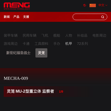
中文
新闻
产品
支援
装甲车辆
民用车辆
飞机
舰船
人物
补给品
电影周边
游戏周边
卡通
工具颜料
手办
机甲
72系列
新世纪福音战士
灵笼
MECHA-009
灵笼 MU-2型重立体 监察者
1/9