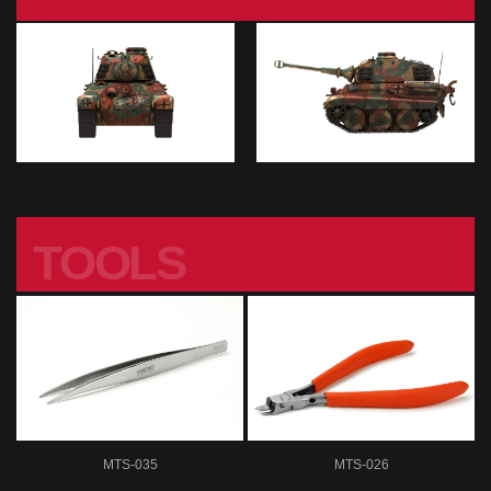
TOOLS
工具
MTS-035
MTS-026