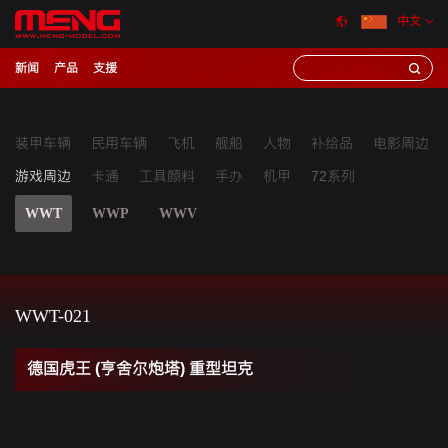
中文
新闻
产品
支援
装甲车辆
民用车辆
飞机
舰船
人物
补给品
电影周边
游戏周边
卡通
工具颜料
手办
机甲
72系列
WWT
WWP
WWV
WWT-021
德国虎王 (亨舍尔炮塔) 重型坦克