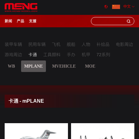
中文
新闻
产品
支援
装甲车辆
民用车辆
飞机
舰船
人物
补给品
电影周边
游戏周边
卡通
工具颜料
手办
机甲
72系列
WB
MPLANE
MVEHICLE
MOE
卡通 - mPLANE