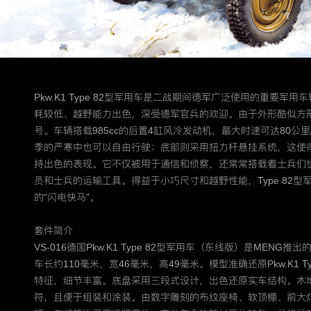
Pkw.K1 Type 82型军用车是二战期间德军广泛使用的重要军
耗较低、越野能力出色，深受德军官兵的欢迎。由于外形酷似方形
号。车辆搭载985cc的后置4缸风冷发动机，最大时速可达80公
季的严寒中也可以自由行驶；底部则采用扭力杆悬挂系统，这使
持出色的表现。它不仅被用于通信和侦察，还常常搭载着士兵们
员和士兵的运输工具。得益于小巧尺寸和越野性能，Type 82
的“闪电快马”。
套件简介
VS-016德国Pkw.K1 Type 82型军用车（东线版）是MENG
车长约110毫米，宽46毫米，高49毫米。模型准确还原Pkw.K1 T
特征，细节丰富。底盘采用三段式设计，出色还原实车结构。木
符，且便于组装和涂装。由数字雕刻的布纹座椅、软顶棚、前大