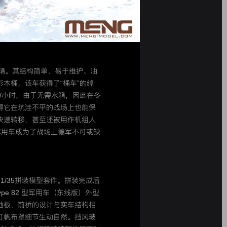
用车辆。其结构简单、易于维护、油
木桶，该车获得了“桶车”的绰
里/小时，由于无需水箱，因此在冬
得它在坑洼不平的战场上也能保
快速转移，甚至还被用作机组人
型军用车成为了战场上德军不可或缺
推出的1/35拼装模型套件。拼装完成后
ype 82 型军用车（东线版）外型
地板、前桥的设计与实车结构相
灯帆布罩细节生动自然。挡风玻