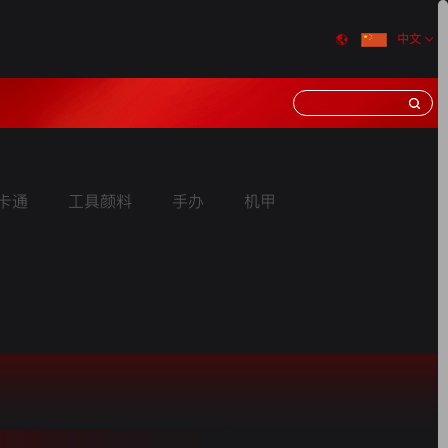
中文
卡通
工具颜料
手办
机甲