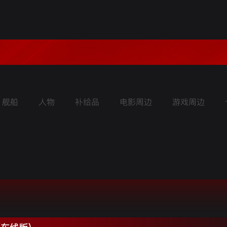
舰船
人物
补给品
电影周边
游戏周边