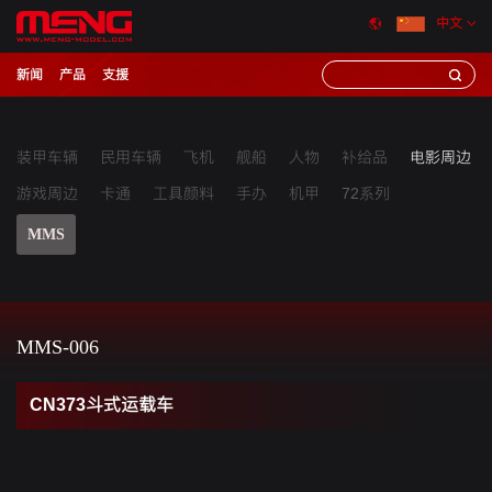
中文
新闻
产品
支援
装甲车辆
民用车辆
飞机
舰船
人物
补给品
电影周边
游戏周边
卡通
工具颜料
手办
机甲
72系列
MMS
MMS-006
CN373斗式运载车