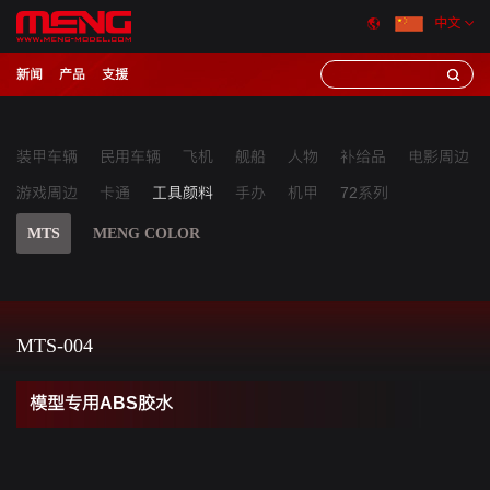
中文
新闻
产品
支援
装甲车辆
民用车辆
飞机
舰船
人物
补给品
电影周边
游戏周边
卡通
工具颜料
手办
机甲
72系列
MTS
MENG COLOR
MTS-004
模型专用ABS胶水