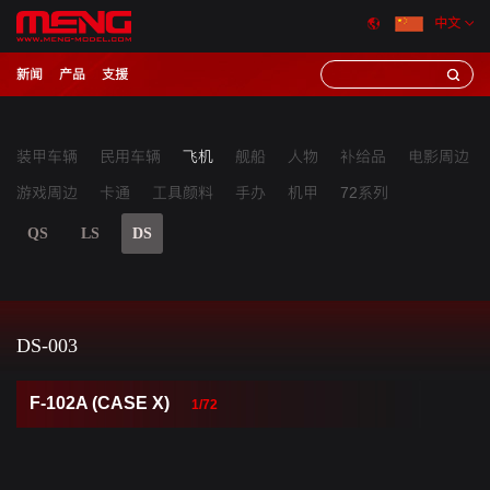
中文
新闻
产品
支援
装甲车辆
民用车辆
飞机
舰船
人物
补给品
电影周边
游戏周边
卡通
工具颜料
手办
机甲
72系列
QS
LS
DS
DS-003
F-102A (CASE X)
1/72