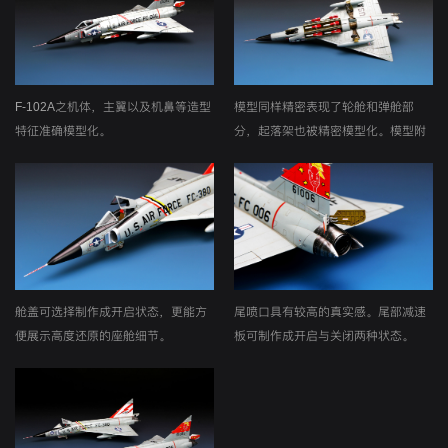
F-102A之机体，主翼以及机鼻等造型
模型同样精密表现了轮舱和弹舱部
特征准确模型化。
分，起落架也被精密模型化。模型附
带两种挂弹可供选择。
舱盖可选择制作成开启状态，更能方
尾喷口具有较高的真实感。尾部减速
便展示高度还原的座舱细节。
板可制作成开启与关闭两种状态。