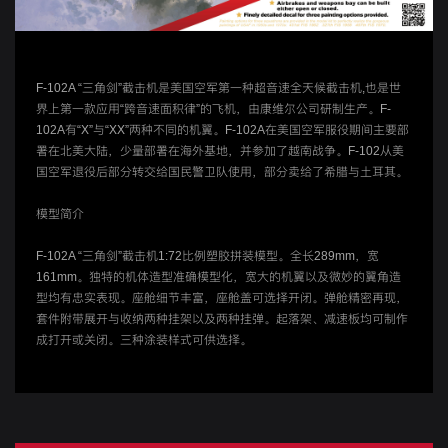
F-102A “三角剑”截击机是美国空军第一种超音速全天候截击机,也是世
界上第一款应用“跨音速面积律”的飞机，由康维尔公司研制生产。F-
102A有“X”与“XX”两种不同的机翼。F-102A在美国空军服役期间主要部
署在北美大陆，少量部署在海外基地，并参加了越南战争。F-102从美
国空军退役后部分转交给国民警卫队使用，部分卖给了希腊与土耳其。
模型简介
F-102A “三角剑”截击机1:72比例塑胶拼装模型。全长289mm，宽
161mm。独特的机体造型准确模型化，宽大的机翼以及微妙的翼角造
型均有忠实表现。座舱细节丰富，座舱盖可选择开闭。弹舱精密再现，
套件附带展开与收纳两种挂架以及两种挂弹。起落架、减速板均可制作
成打开或关闭。三种涂装样式可供选择。