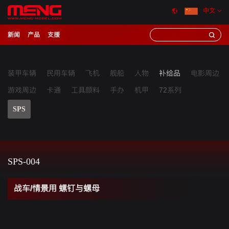
中文
新闻
产品
支援
装甲车辆
民用车辆
飞机
舰船
人物
补给品
电影周边
游戏周边
卡通
工具颜料
手办
机甲
72系列
SPS
SPS-004
战车/情景用 螺钉与螺母