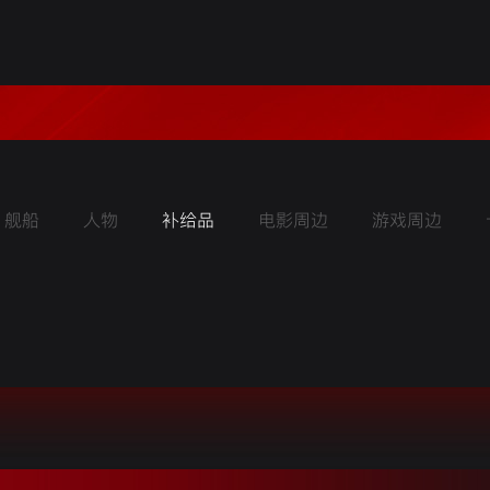
舰船
人物
补给品
电影周边
游戏周边