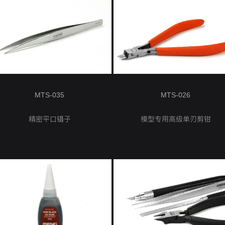
MTS-035
MTS-026
精密平口镊子
模型专用高级单刃剪钳