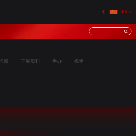
中文
卡通
工具颜料
手办
机甲