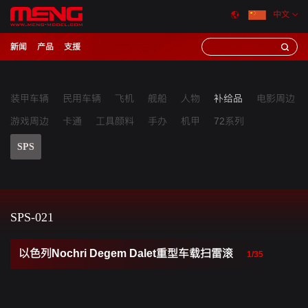
中文
新闻
产品
支援
装甲车辆
民用车辆
飞机
舰船
人物
补给品
电影周边
游戏周边
卡通
工具颜料
手办
机甲
72系列
SPS
SPS-021
以色列Nochri Degem Dalet重型车载扫雷滚
1/35